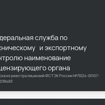
деральная служба по
хническому и экспортному
нтролю наименование
цензирующего органа
ска из реестра лицензий ФСТЭК России №Л024-00107-
1038483