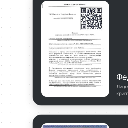
Фе
Лице
крип