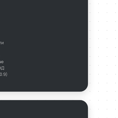
ти
а
ые
ЭД
0.9)