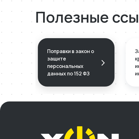
Полезные ссы
Поправки в закон о
З
защите
к
персональных
и
данных по 152 ФЗ
и