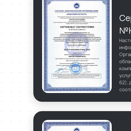
Се
№Н
Наст
инфо
Орга
обла
комп
услу
62),
соот