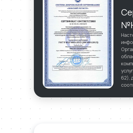
Се
№Н
Наст
инфо
Орга
обла
комп
услу
62),
соот