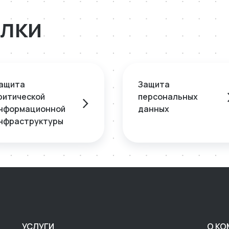
лки
ащита
Защита
ритической
персональных
нформационной
данных
нфраструктуры
УСЛУГИ
О КО