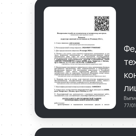
Фе
те
ко
ли
Выпи
77/0