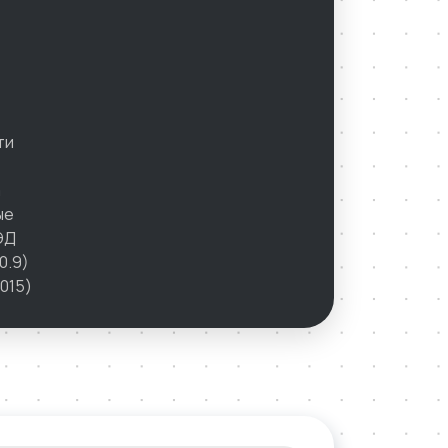
ти
а
ые
ЭД
0.9)
015)